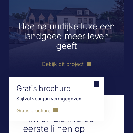
Hoe natuurlijke luxe een
landgoed meer leven
geeft
Bekijk dit project
Gratis brochure
Stijlvol voor jou vormgegeven.
Deel je dromen met
Gratis brochure
Tim en zie
live
de
eerste lijnen op