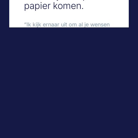
papier komen.
“Ik kijk ernaar uit om al je wensen
te horen en de creativiteit te laten
stromen. Ben jij benieuwd wat ik
zie als ik kijk naar jouw perceel,
nadat ik jullie wensen heb
gehoord?”
Mail of bel mij