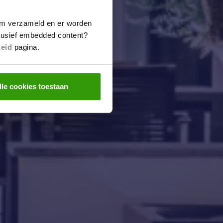
m verzameld en er worden
clusief embedded content?
leid
pagina.
lle cookies toestaan