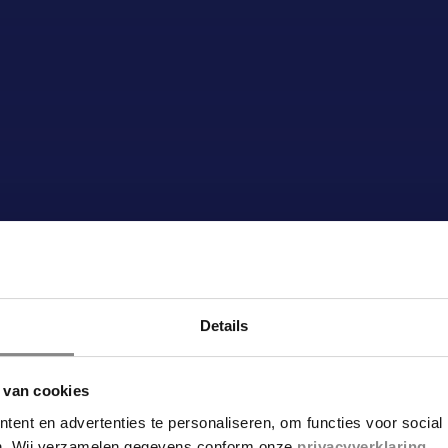
Details
 van cookies
ent en advertenties te personaliseren, om functies voor social
en. Wij verzamelen gegevens conform onze
privacyverklaring
.