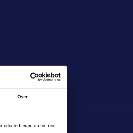
Over
 media te bieden en om ons