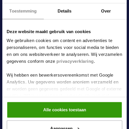
mocht een vertaling krijgen in het ontwerp.
Toestemming
Details
Over
Deze website maakt gebruik van cookies
We gebruiken cookies om content en advertenties te
personaliseren, om functies voor social media te bieden
en om ons websiteverkeer te analyseren. Wij verzamelen
gegevens conform onze
privacyverklaring
.
Wij hebben een bewerkersovereenkomst met Google
Analytics. Uw gegevens worden anoniem verzameld en
er worden geen gegevens gedeeld met Google of externe
partijen. Wil je een optimaal werkende site inclusief
embedded content? Vink dan alle vakjes aan. Je kunt
altijd jouw toestemming aanpassen middels
Alle cookies toestaan
onze
cookiebeleid
pagina.
Aanpassen