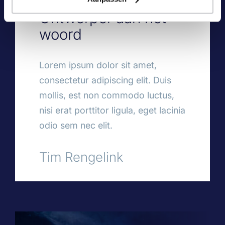
Ontwerper aan het
woord
Lorem ipsum dolor sit amet,
consectetur adipiscing elit. Duis
mollis, est non commodo luctus,
nisi erat porttitor ligula, eget lacinia
odio sem nec elit.
Tim Rengelink