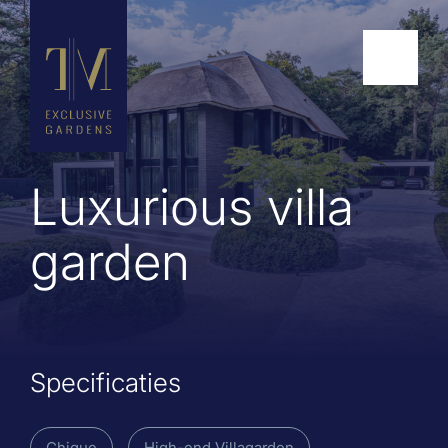
Luxurious villa
garden
Specificaties
Chique
High-end Villagarden