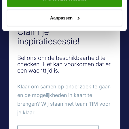
onze
cookiebeleid
pagina.
Aanpassen
Claim je
inspiratiesessie!
Bel ons om de beschikbaarheid te
checken. Het kan voorkomen dat er
een wachttijd is.
Klaar om samen op onderzoek te gaan
en de mogelijkheden in kaart te
brengen? Wij staan met team TIM voor
je klaar.