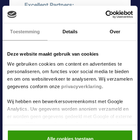
Excellent Partners:
Jansen Hoveniers
Toestemming
Details
Over
Luxcom
Smits Boomkwekerij
Esthec
Deze website maakt gebruik van cookies
Folkers Toegangstechniek
We gebruiken cookies om content en advertenties te
Trivium Ceramics
personaliseren, om functies voor social media te bieden
en om ons websiteverkeer te analyseren. Wij verzamelen
EVE Architecten
gegevens conform onze
privacyverklaring
.
Fotografie:
Wij hebben een bewerkersovereenkomst met Google
Analytics. Uw gegevens worden anoniem verzameld en
er worden geen gegevens gedeeld met Google of externe
Bedrijfsfotograaf OLIVR.
partijen. Wil je een optimaal werkende site inclusief
embedded content? Vink dan alle vakjes aan. Je kunt
altijd jouw toestemming aanpassen middels
Alle cookies toestaan