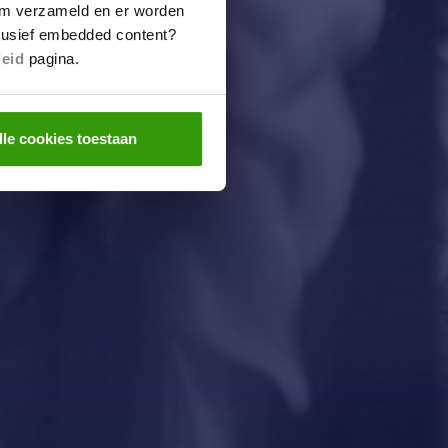
m verzameld en er worden
clusief embedded content?
leid
pagina.
lle cookies toestaan