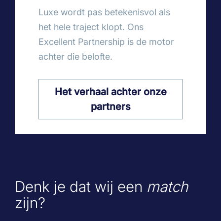
Luxe wordt pas betekenisvol als
het hele traject klopt. Ons
Excellent Partnership is de motor
achter die belofte.
Het verhaal achter onze
partners
Denk je dat wij een
match
zijn?