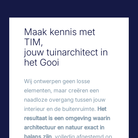
Maak kennis met
TIM,
jouw tuinarchitect in
het Gooi
Wij ontwerpen geen losse
elementen, maar creëren een
naadloze overgang tussen jouw
interieur en de buitenruimte.
Het
resultaat is een omgeving waarin
architectuur en natuur exact in
balans zijn
, volledig afgestemd op