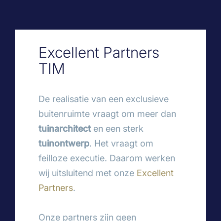
Excellent Partners
TIM
De realisatie van een exclusieve
buitenruimte vraagt om meer dan
tuinarchitect
en een sterk
tuinontwerp
. Het vraagt om
feilloze executie. Daarom werken
wij uitsluitend met onze
Excellent
Partners
.
Onze partners zijn geen