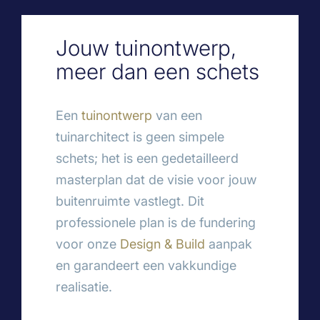
Jouw tuinontwerp,
meer dan een schets
Een
tuinontwerp
van een
tuinarchitect is geen simpele
schets; het is een gedetailleerd
masterplan dat de visie voor jouw
buitenruimte vastlegt. Dit
professionele plan is de fundering
voor onze
Design & Build
aanpak
en garandeert een vakkundige
realisatie.